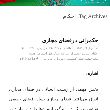
Tag Archives: احکام
حکمرانی درفضای مجازی
آوریل 29, 2021
شماره ۴۶۷-۴۶۸– فروردین ۱۴۰۰
,
,
,
,
,
احکام
اینترنت
اینستاگرام
رایانه
شبکه های اجتماعی
فضای
,
,
,
,
,
مجازی
فقه
فیلتر
کتمپیوتری
موبایل
واتس آپ
p1404pasdar
اشاره:
بخش مهمی از زیست انسانی در فضای مجازی
اتفاق می‌افتد. فضای مجازی بسان فضای حقیقی
نقشی پررنگ در زندگی انسان‌ها دارد و مازاد بر