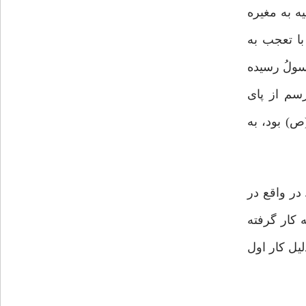
یه به مغیره
با تعجب به
َسولُ رسیده
رسم از پای
) بود، به
در واقع در
 کار گرفته
یل کار اول