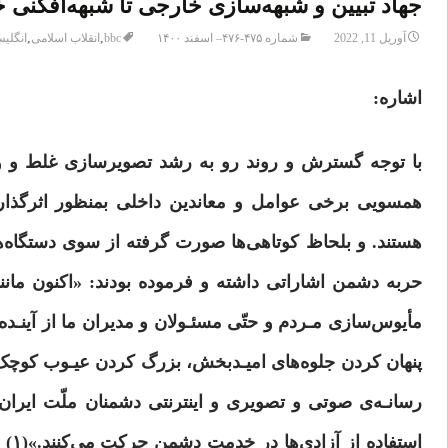
جهاد تبیین و شبهه‌سازی خارجی تا شبهه‌افکنی 
,
,
آوریل 11, 2022
شماره ۴۷۵-۴۷۶– اسفند ۱۴۰۰
bbc
انقلاب اسلامی
انگلی
اشاره:
با توجه گسترش و روند رو به رشد تصویرسازی غلط و وا
همسویی برخی عوامل و معاندین داخلی بمنظور اثرگذا
هستند. و بلحاظ کوتاهی‌ها صورت گرفته از سوی دستگاه‌ها
حربه دشمن اشاراتی داشته‌ و فرموده بودند: «اکنون مانن
مأیوس‌سازی مـردم و حتّی مسئـولان و مدیران ما از آینـده
پنهان کردن جلوه‌های امیـدبخش، بزرگ کردن عیـوب کوچک و
رسانـه‌ی صوتی و تصویری و اینترنتی دشمنان ملّت ایران اس
است