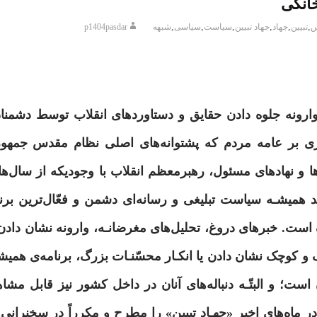
خانگی
,
,
,
,
,
,
س
تبیین
جهاد
جهاد تبیین
سیاست
سیاسی
شبهه
p1404pasdar
رونه جلوه دادن حقایق و دستاوردهای انقلاب توسط دشمنا
ری بر عامه مردم که پشتوانه‌های اصلی نظام مقدس جمهو
 و نهادهای مسئول، رهبرمعظم انقلاب با وجودیکه از سال‌ها
د همیشـه سیاست تبلیغی و رسانه‌ای دشمن و فعّال‌ترین برنا
 است. خبرهای دروغ، تحلیل‌های مغرضانـه، وارونه‌ نشان دادن 
 کوچک نشان دادن یا انکـار محسّنـات بزرگ، برنامه‌‌ی همی
ت؛ و البتّـه دنباله‌های آنان در داخل کشور نیز قابل مشاهده
فاده از آزادی‌ها در خدمت دشمن حرکت می‌کنند.»(۱) در ماه‌های اخیر «جهـاد تبیین» را مطرح و مکرراً در