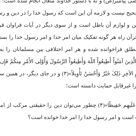
ی پیامبر(ص) و نه با دستور خداوند متعال انجام شده است! ا
صحیح نیست و لازمه آن این است که رسول خدا را در دین و 
 و لوازم آن باطل است و از سوی دیگر در آیات فراوان قر
 راه هر گونه تفکیک میان امر خدا و امر رسول خدا را بس
لق فراخوانده شده و هر امر اختلافی بین مسلمانان را به
اْ أَطِیعُواْ اللّهَ وَأَطِیعُواْ الرَّسُولَ وَأُوْلِی الأَمْرِ مِنکُمْ فَإِن تَ
شَیْءٍ فَرُدُّوهُ إِلَى اللّهِ وَالرَّسُولِ إِن کُنتُم تُؤْمِنُونَ بِاللّهِ وَالْیَوْمِ الآخِرِ ذَلِکَ خَیْرٌ وَأَحْسَنُ
 را غیرقابل حمایت دانسته است؛
«مَّن یُطِعِ الرَّسُولَ فَقَد أَطَاعَ اللّهَ وَمَن تَوَلَّى فَمَا أَرسَلْنَاکَ عَلَیهِم حَفِیظًا»(۴) چطور می‌توان دین ر
 است و امر رسول خدا را امر خدا خوانده است؟