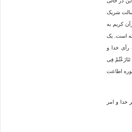
ین در حالی
رسالت شریک
آن کریم به
ته است. یک
 رأی خدا و
نَازَعْتُمْ فِی
 تَأْوِیلاً»(۳) و در جای دیگر، در همین سوره اطاعت
ا حقیقتی مرکب از امر خدا و امر