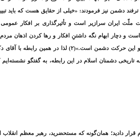
ن ترفند دشمن نیز فرمودند: «خیلی از حقایق هست که باید تبیی
 ملّت ایران سرازیر است و تأثیرگذاری بر افکار عمومی 
است و دچار ابهام نگه داشتنِ افکار و رها کردن اذهان مر
جوان‌ها، «حرکت تبیین» خنثی‌کننده‌ی این توطئه‌ی دشمن و این حرکت دشمن است.»(۲) لذا در 
اریخی دشمنان اسلام در این رابطه، به گفتگو نشسته‌ایم ک
ام قرار دادید؛ همان‌گونه که مستحضرید، رهبر معظم انقلاب 