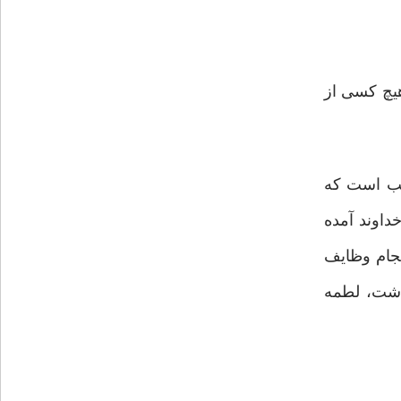
هیچ کسی از
اجب است که
داوند آمده
فرمانی از خداوند تمام شود، نمی‌پذیرد.(۸) یعنی در انجام وظایف
ذشت، لطمه