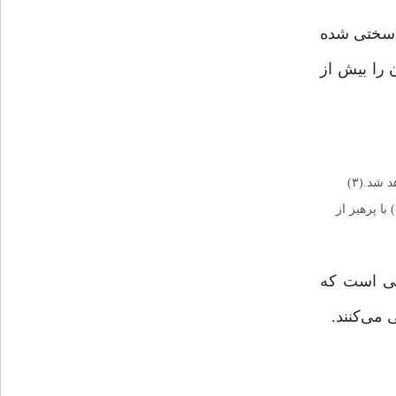
 سختی شده
 را بیش از
مفهوم مقابلِ «گذشت» «انتقام» است. توجه به زشتیانتقام می‌تواند ما را تشویق به گذشت کند. کسی که اهلگذشت نباشد، لاجرم، اهل انتقام خواهد شد.(۳)
رفتار ناشایست را نباید با رفتاری از همان جنس پاسخ داد. در این صورت، شما هم در قد و اندازه کسی قرار خواهید گرفت که از او شکوه دارید.(۴) با پرهیز از
قتی است که
می‌کنند.