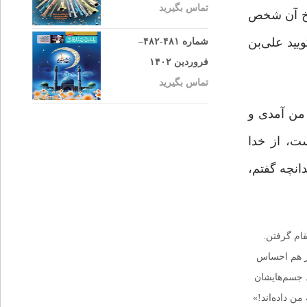
تماس بگیرید
که امام(ع) پاسخ آن شخص
یید علی‌بن
شماره ۴۸۱-۴۸۲–
فروردین ۱۴۰۲
تماس بگیرید
 من آمدی و
ت، از خدا
انچه گفتم،
ام گرفتن.
ار هم احساس
د جسم‌هایشان
من داده‌اند!»