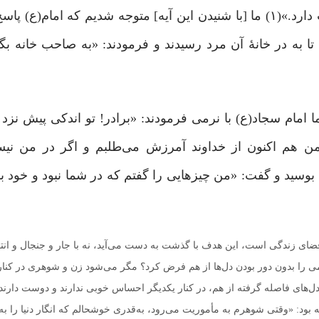
مى‏برَند، از مردم در مى‏گذرند و خداوند، نیکوکاران را دوست دارد.»(۱) ما [با شنیدن این آیه] متوجه شدیم 
 تا به در خانۀ آن مرد رسیدند و فرمودند: «به صاحب خانه بگو
امام سجاد(ع) با نرمی فرمودند: «برادر! تو اندکی پیش نزد
ن هم اکنون از خداوند آمرزش می‌طلبم و اگر در من نیس
 بوسید و گفت: «من چیزهایی را گفتم که در شما نبود و خود بد
 زندگی‌ است، این هدف با گذشت به دست می‌آید، نه با جار و جنجال و انتق
می را بدون دور بودن دل‌ها از هم فرض کرد؟ مگر می‌شود زن و شوهری در کن
دل‌های فاصله گرفته از هم، در کنار یکدیگر احساس خوبی ندارند و دوست دارن
 بود: «وقتی شوهرم به مأموریت می‌رود، به‌قدری خوشحالم که انگار دنیا را به 