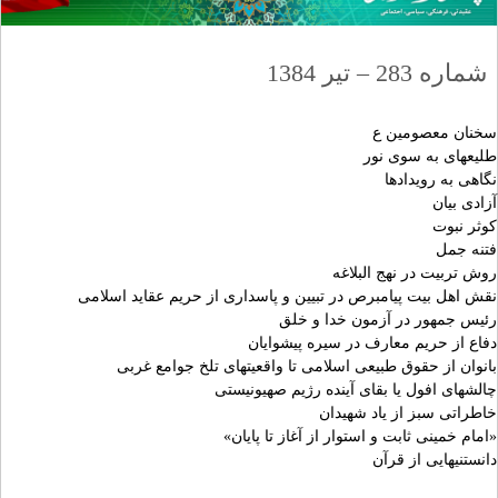
شماره 283 – تیر 1384
سخنان معصومين ع
طليعه‏اى به سوى نور
نگاهى به رويدادها
آزادى بيان‏
كوثر نبوت‏
فتنه جمل
روش تربيت در نهج البلاغه‏
نقش اهل بيت پيامبرص در تبيين و پاسدارى از حريم عقايد اسلامى‏
رئيس جمهور در آزمون خدا و خلق‏
دفاع از حريم معارف در سيره پيشوايان‏
بانوان از حقوق طبيعى اسلامى تا واقعيت‏هاى تلخ جوامع غربى‏
چالش‏هاى افول يا بقاى آينده رژيم صهيونيستى‏
خاطراتى سبز از ياد شهيدان‏
«امام خمينى ثابت و استوار از آغاز تا پايان»
دانستنيهايى از قرآن