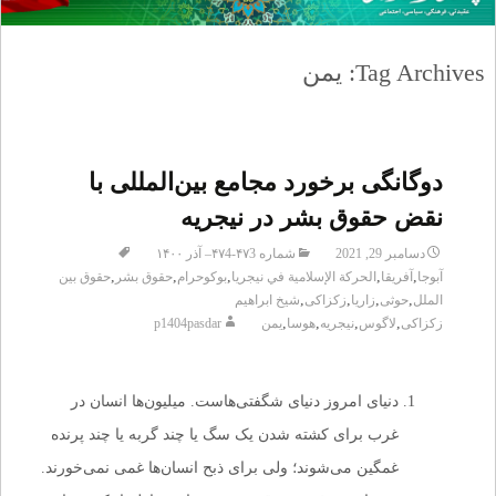
Tag Archives: یمن
دوگانگی برخورد مجامع بین‌المللی با
نقض حقوق بشر در نیجریه
دسامبر 29, 2021
شماره ۴۷3-۴۷4– آذر ۱۴۰۰
,
,
,
,
,
آبوجا
آفریقا
الحرکة الإسلامية في نيجريا
بوکوحرام
حقوق بشر
حقوق بین
,
,
,
,
الملل
حوثی
زاریا
زکزاکی
شیخ ابراهیم
,
,
,
,
زکزاکی
لاگوس
نیجریه
هوسا
یمن
p1404pasdar
دنیای امروز دنیای شگفتی‌هاست. میلیون‌ها انسان در
غرب برای کشته شدن یک سگ یا چند گربه یا چند پرنده
غمگین می‌شوند؛ ولی برای ذبح انسان‌ها غمی نمی‌خورند.