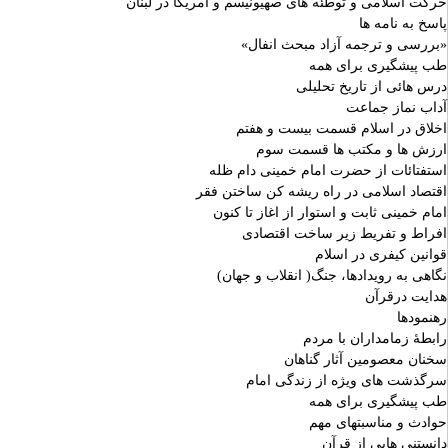
حرکت اسلامی و توطئه های صهیونیسم و آمریکا در لبنان
پاسخ به نامه ها
«بررسی و ترجمه آزاد مبحث انفال»
طب پیشگیری برای همه
درس هائی از تاریخ تحلیلی
آداب نماز جماعت
اخلاق در اسلام قسمت بیست و هفتم
ارزش ها و مکتب ها قسمت سوم
استفتائات از حضرت امام خمینی دام ظله
اقتصاد اسلامی در راه ریشه کن ساختن فقر
امام خمینی ثابت و استوار از اغاز تا کنون
افراط و تفریط زیر ساخت اقتصادی
قوانین کیفری در اسلام
نگاهی به رویدادها، جنگ( انقلاب و جهان)
هدایت درقرآن
رهنمودها
رابطۀ زمامداران با مردم
سخنان معصومین آثار گناهان
سرگذشت های ویژه از زندگی امام
طب پیشگیری برای همه
حوادث و مناسبتهای مهم
دانستنی هایی از قرآن