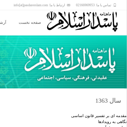
تماس با ما: 02166969953
ارتباط با ما: info[at]pasdareeslam.com
Skip
to
صفحه نخست
آرشی
content
سال 1363
مقدمه ای بر تفسیر قانون اساسی
نگاهی به رویدادها