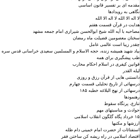
مقدمه ای بر تفسیر قانون اساسی
نگاهی به رویدادها
لا اله الا الله لا اله الا الله
هدایت در قرآن قسمت هفتم
مصاحبه با آیه الله شیخ ابوالحسن شیرازی امام جمعه مشهد
سخنان معصومین فضیلت ماه رمضان
چقدر زیبا است عالمی عامل
بیاد شهید همیشه زنده، حجه الاسلام و المسلمین سعیدی خراسانی قدس سره
طب پیشگیری برای همه
قوانین کیفری در اسلام احکام محارب
لیله القدر
دانستنی هایی از قرآن رزق و روزی
درسهائی از تاریخ تحلیلی قسمت چهارم
درسهائی از نهج البلاغه خطبه ۱۸۵
رهنمودها
تنازع، پرتگاه سقوط
حوادث و مناسبتهای مهم
۱۵ خرداد پگاه گلگون انقلاب اسلامی
ارزشها و مکتبها
استفتائات از حضرت امام خمینی دام ظله
اقتصاد اسلامی در راه ریشه کن ساختن فقر