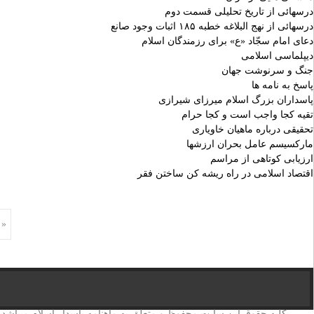
درسهائی از تاریخ تحلیلی قسمت دوم
درسهائی از نهج البلاغه خطبه ۱۸۵ اثبات وجود صانع
دعای امام سجّاد «ع» برای رزمندگان اسلام
دیپلماسی اسلامی
جنگ و سرنوشت جهان
پاسخ به نامه ها
پاسداران بزرگ اسلام میرزای شیرازی
تقیه کجا واجب است و کجا حرام
تحقیقی درباره ماهیان خاویاری
مارکسیسم عامل بحران ارزشها
ارزیابی کوتاهی از مراسم
اقتصاد اسلامی در راه ریشه کن ساختن فقر
Posts
بعدی 
navigation
کلیه حقوق این سایت محفوظ و متعلق به ماهنامه پاسدار اسلام میباشد. ک