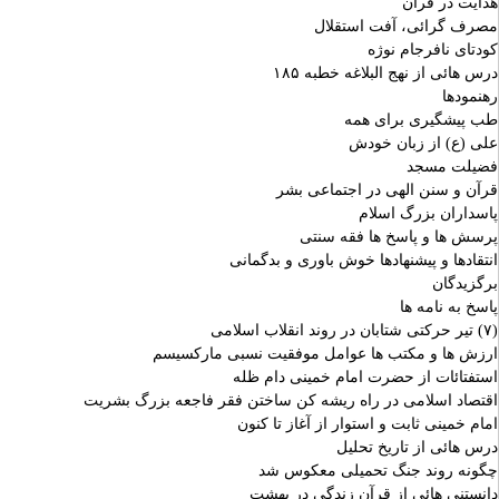
هدایت در قرآن
مصرف گرائی، آفت استقلال
کودتای نافرجام نوژه
درس هائی از نهج البلاغه خطبه ۱۸۵
رهنمودها
طب پیشگیری برای همه
علی (ع) از زبان خودش
فضیلت مسجد
قرآن و سنن الهی در اجتماعی بشر
پاسداران بزرگ اسلام
پرسش ها و پاسخ ها فقه سنتی
انتقادها و پیشنهادها خوش باوری و بدگمانی
برگزیدگان
پاسخ به نامه ها
(۷) تیر حرکتی شتابان در روند انقلاب اسلامی
ارزش ها و مکتب ها عوامل موفقیت نسبی مارکسیسم
استفتائات از حضرت امام خمینی دام ظله
اقتصاد اسلامی در راه ریشه کن ساختن فقر فاجعه بزرگ بشریت
امام خمینی ثابت و استوار از آغاز تا کنون
درس هائی از تاریخ تحلیل
چگونه روند جنگ تحمیلی معکوس شد
دانستنی هائی از قرآن زندگی در بهشت