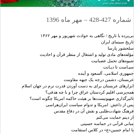
شماره 427-428 – مهر ماه 1396
بی‌پرده با تاریخ / نگاهی به حوادث شهریور و مهر ۱۳۶۲
تاریخ سینمای ایران
سلحشور پارسا
مؤلفه‌های مادی تولید و اشتغال از منظر قرآن و احادیث
شیوه‌های تحمل عصبانیت
سیـاست تا دیـانت
جمهوری اسلامی، آلسعود و آینده
عربستان، دشمن درجه یک جبهه مقاومت
ابزارهای عربستان برای به دست آوردن قدرت نرم در جهان اسلام
همه‌پرسی اقلیم کردستان عراق چرا و با چه هدفی؟
تاثیرگذارى صهیونیست‌ها بر هیئت حاکمه امریکا چگونه است؟
پس از داعش: امریکا و تدوام سیاست ایران‌هراسی
فرهنگ شهادت‌طلبی و نقش آن در دفاع مقدس
از دینم حمایت می‌کنم
مبانی قرآنی در حماسه حسینی
با امام حسین«ع» در کلاس استقامت