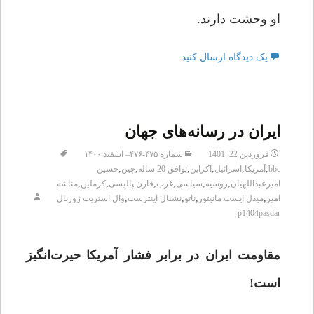
او وحشت دارند.
یک دیدگاه ارسال کنید
ایران در رسانه‌های جهان
فروردین 22, 1401
شماره ۴۷۵-۴۷۶– اسفند ۱۴۰۰
,
,
,
,
,
,
bbc
آمریکا
اسرائیل
اکراین
توافق 20 ساله
چین
حسین
,
,
,
,
,
,
امیرعبداللهیان
روسیه
سیاسی
غرب
فارن‌ پالیسی
کرملین
مناشه
,
,
,
,
امیر
میدل ایست مانیتور
ناتو
نشنال اینترست
وال استریت ژورنال
p1404pasdar
مقاومت ایران در برابر فشار آمریکا حیرت‌انگیز
است!