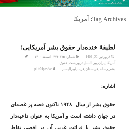
Tag Archives: آمریکا
لطیفۀ خنده‌دار حقوق بشر آمریکایی!
فروردین 22, 1401
شماره ۴۷۵-۴۷۶– اسفند ۱۴۰۰
,
,
,
,
آمریکا
ایران
بین الملل
تروریست
حقوق
,
,
,
,
بشر
رسانه
عربستان
غرب
لیبرالیسم
p1404pasdar
اشاره:
حقوق بشر از سال ۱۹۴۸ تاکنون قصه پر غصه‌ای
در جهان داشته است و آمریکا به عنوان داعیه‌دار
حقوق بشر با قرائت غربی آن در اقصی نقاط