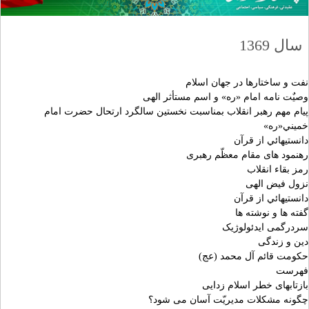
سال 1369
نفت و ساختارها در جهان اسلام
وصیٌت نامه امام «ره» و اسم مستأثر الهی
پيام مهم رهبر انقلاب بمناسبت نخستين سالگرد ارتحال حضرت امام
خميني«ره»
دانستيهائي از قرآن
رهنمود های مقام معظّم رهبری
رمز بقاء انقلاب
نزول فیض الهی
دانستيهائي از قرآن
گفته ها و نوشته ها
سردرگمی ایدئولوژیک
دین و زندگی
حکومت قائم آل محمد (عج)
فهرست
بازتابهای خطر اسلام زدایی
چگونه مشکلات مدیریّت آسان می شود؟