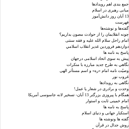
جمع بندی اهم رویدادها
مبانی رهبری در اسلام
13 آبان روز دانش‌آموز
فهرست
گفته‌ها و نوشته‌ها
چونه انقلابمان را از حوادث مصون بداریم؟
امام راحل سلام الله علیه و فقه سنتی
دوازدهم فروردين غدير انقلاب اسلامي
پاسخ به نامه ها
پیش به سوی اتحاد اسلامی درجهان
نگاهي به طرح جديد مبارزه با منکرات
وصیٌت نامه امام «ره» و اسم مستأثر الهی
غروب نور
نگاهی به رویدادها
وحدت و برادری در شعار یا عمل!
همگام با پیروزی بزرگتر 13 آبان- تسخیر لانه جاسوسی آمریکا
امام خمینی ثابت و استوار
پاسخ به نامه ها
استکبار جهانی و دنیای اسلام
گفته ها ونوشته ها
روش جدال در قرآن