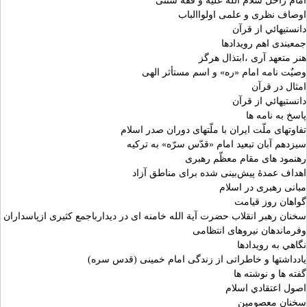
امام راحل سلام الله علیه و فقه سنتی
اوصاف نظری و علمی اولواالباب
دانستيهائي از قرآن
جمعبندی اهم رویدادها
هنر متعهد آری ،ابتذال هرگز
وصیٌت نامه امام «ره» و اسم مستأثر الهی
امثال در قرآن
دانستيهائي از قرآن
پاسخ به نامه ها
تفاوتهای ملّت ایران با ملّتهای دوران صدر اسلام
سیزدهم آبان تبعید امام «قدّس سرّه» به ترکیه
رهنمود های مقام معظّم رهبری
اهداف عمدۀ پیش‌بینی شده برای مناطق آزاد
مبانی رهبری در اسلام
گواهان روز قیامت
سخنان رهبر انقلاب حضرت آیة الله خامنه ای در دیدارباجمع کثیری ازپاسداران
وفرماندهان نیروهای انتظامی
نگاهي به رويدادها
یادداشتها و خاطراتی از زندگی امام خمینی (قدس سره)
گفته ها و نوشته ها
اصول اعتقادي اسلام
سخنان معصومين