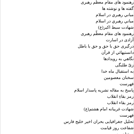
رهنمود های مقام معظّم رهبری
گفته ها و نوشته ها
مباني رهبري در اسلام
مباني رهبري در اسلام
شهادت سبط اکبر(ع)
رهنمود های مقام معظّم رهبری
آزادی در اسارت
درگیری حق با حق و حق با باطل
دانستيهائي از قرآن
نگاهي به رويدادها
زیّ طلبگی
به استقبال ماه خدا
سخنان معصومين
فهرست
پاسخ به مقاله نشریه پاسدار اسلام
رمز بقاءِ انقلاب
رمز بقاء انقلاب
شهادت غريبانه امام هشتم(ع)
فهرست
تحلیل جغرافیایی بحران اخیر خلیج فارس
شفاعت روز قیامت