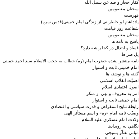
کفار حجاز و صد عن سبيل الله
سخنان معصومين
فهرست
یادداشتها و خاطراتی از زندگی امام خمینی(قدس سره)
شفاعت روز قیامت
سخنان معصومين
پاسخ به نامه ها
فساد و ابتذال در کجا ریشه دارد؟
پل صراط
نامه منتشر نشده حضرت امام (ره) خطاب به حجت الاسلام سید احمد خمینی
امام خمینی ثابت و استوار
گفته ها و نوشته ها
اهمیّت انقلاب اسلامی
اصول اعتقادي اسلام
امر به معروف و نهي از منکر
امام خمینی ثابت و استوار
رابطۀ نتایج استقراض و قدرت سیاسی و اقتصادی
وصیٌت نامه امام «ره» و اسم مستأثر الهی
ولادت امام عسکری علیه السلام
نگاهي به رويدادها
مبانی تفکّر بسیجی